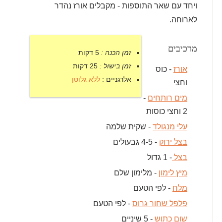
ויחד עם שאר התוספות - מקבלים אורז נהדר
לארוחה.
מרכיבים
זמן הכנה :
5 דקות
זמן בישול :
25 דקות
אורז
- כוס
אלרגניים :
ללא גלוטן
וחצי
מים רותחים
-
2 וחצי כוסות
עלי מנגולד
- שקית שלמה
בצל ירוק
- 4-5 גבעולים
בצל
- 1 גדול
מיץ לימון
- מלימון שלם
מלח
- לפי הטעם
פלפל שחור גרוס
- לפי הטעם
שום כתוש
- 5 שיניים