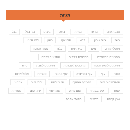
תגיות
אבקת שום
אורגנו
אסייתי
ביצה
ביצים
בלי בצל
בצל
בשר
בשר טחון
דבש
חזה עוף
כמון
ללא גלוטן
מאכלי עמים
מים
מיץ לימון
מלח
מנה ראשונה
מתכונים טבעוניים
מתכונים לילדים
מתכונים לפסח
מתכונים לראש השנה
מתכונים לשבועות
מתכונים לשבת
סויה
סוכר
עוף
עוף במרינדה
עוף בתנור
פטריות
פלפל אדום
פלפל שחור גרוס
פפריקה מתוקה
פרורי לחם
צ'ילי גרוס
צמחוני
קמח
רסק עגבניות
שום כתוש
שוקי עוף
שיני שום
שמן זית
שמן קנולה
תבשיל
תפוחי אדמה