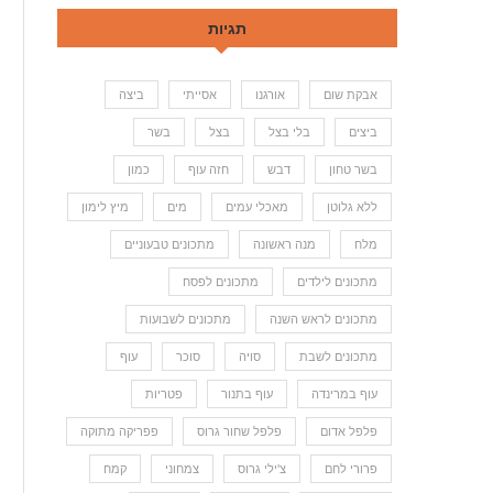
תגיות
אבקת שום
אורגנו
אסייתי
ביצה
ביצים
בלי בצל
בצל
בשר
בשר טחון
דבש
חזה עוף
כמון
ללא גלוטן
מאכלי עמים
מים
מיץ לימון
מלח
מנה ראשונה
מתכונים טבעוניים
מתכונים לילדים
מתכונים לפסח
מתכונים לראש השנה
מתכונים לשבועות
מתכונים לשבת
סויה
סוכר
עוף
עוף במרינדה
עוף בתנור
פטריות
פלפל אדום
פלפל שחור גרוס
פפריקה מתוקה
פרורי לחם
צ'ילי גרוס
צמחוני
קמח