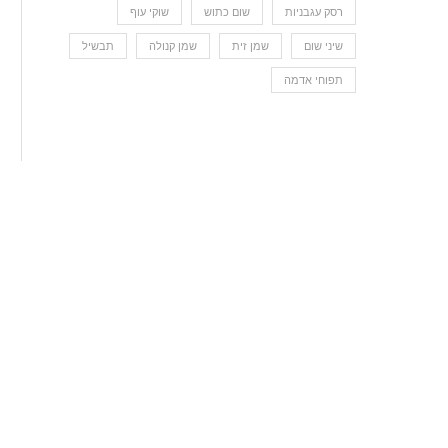
רסק עגבניות
שום כתוש
שוקי עוף
שיני שום
שמן זית
שמן קנולה
תבשיל
תפוחי אדמה
חזה עוף וירקות מוקפצים עם אורז
7 באוגוסט 2019