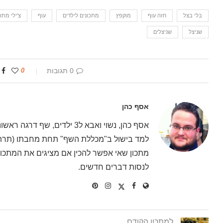
בלי בצל
חזה עוף
מוקפץ
מתכונים לילדים
עוף
צ'ילי מתו
שניצל
שניצלים
0 תגובות
0
אסף כהן
אסף כהן, נשוי ואבא ל3 ילדים
למד בישול ב"מכללת השף" תחת מחבתו (תרתי 
מתכון שאי אפשר להכין אם מציגים את המתכון 
לנסות דברים חדשים.
למתכון הקודם