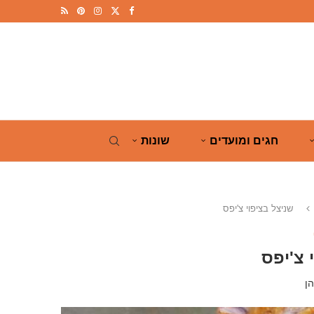
חגים ומועדים
שונות
שניצל בציפוי צ'יפס
 צ'יפס
ן