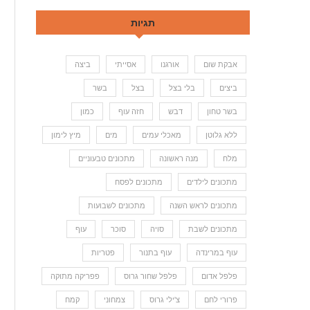
תגיות
אבקת שום
אורגנו
אסייתי
ביצה
ביצים
בלי בצל
בצל
בשר
בשר טחון
דבש
חזה עוף
כמון
ללא גלוטן
מאכלי עמים
מים
מיץ לימון
מלח
מנה ראשונה
מתכונים טבעוניים
מתכונים לילדים
מתכונים לפסח
מתכונים לראש השנה
מתכונים לשבועות
מתכונים לשבת
סויה
סוכר
עוף
עוף במרינדה
עוף בתנור
פטריות
פלפל אדום
פלפל שחור גרוס
פפריקה מתוקה
פרורי לחם
צ'ילי גרוס
צמחוני
קמח