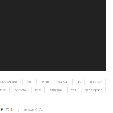
אבקת שום
ביצה
בלי בצל
חזה עוף
מלח
מתכונים לילדים
פפריקה מתוקה
קמח
שמן קנולה
שניצל
שניצלונים
שניצל
0 תגובות
1