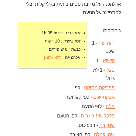
או להכנה על מחבת פסים ביתית בקלי קלות ובלי
להתפשר על הטעם.
מרכיבים
זמן הכנה :
1h 05 min
זמן בישול :
10 דקות
חזה עוף
- 1
כמות :
8 שיפודים
שלם
אלרגניים :
ללא גלוטן
קישוא
- 1
בצל
- 1 לא
גדול
פפריקה מתוקה
- כף
אבקת שום
- כפית גדושה
מלח
- לפי הטעם
פלפל שחור גרוס
- לפי הטעם
שמן זית
- רבע כוס
שמן קנולה
- לפי הצורך