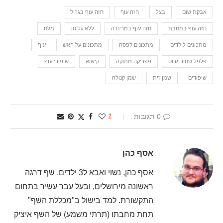
אבקת שום
בצל
חזה עוף
חזה עוף בגריל
חזה עוף במחבת
חזה עוף במרינדה
ללא גלוטן
מלח
מתכונים לילדים
מתכונים לפסח
מתכונים על האש
עוף
פלפל שחור גרוס
פפריקה מתוקה
קישוא
שיפודי עוף
שיפודים
שמן זית
שמן קנולה
0 תגובות
1
אסף כהן
אסף כהן, נשוי ואבא ל3 ילדים, שף דרגה
ראשונה מירושלים, ובעל עבר עשיר בתחום
התקשורת. למד בישול ב"מכללת השף"
תחת מחבתו (תרתי משמע) של השף איציק