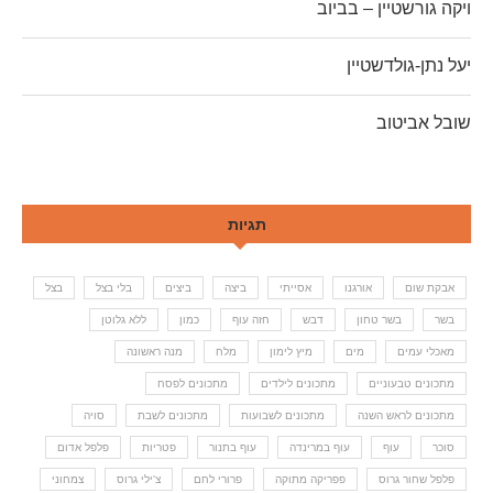
ויקה גורשטיין – בביוב
יעל נתן-גולדשטיין
שובל אביטוב
תגיות
אבקת שום
אורגנו
אסייתי
ביצה
ביצים
בלי בצל
בצל
בשר
בשר טחון
דבש
חזה עוף
כמון
ללא גלוטן
מאכלי עמים
מים
מיץ לימון
מלח
מנה ראשונה
מתכונים טבעוניים
מתכונים לילדים
מתכונים לפסח
מתכונים לראש השנה
מתכונים לשבועות
מתכונים לשבת
סויה
סוכר
עוף
עוף במרינדה
עוף בתנור
פטריות
פלפל אדום
פלפל שחור גרוס
פפריקה מתוקה
פרורי לחם
צ'ילי גרוס
צמחוני