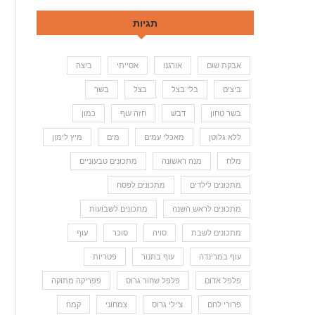
תגיות
אבקת שום
אורגנו
אסייתי
ביצה
ביצים
בלי בצל
בצל
בשר
בשר טחון
דבש
חזה עוף
כמון
ללא גלוטן
מאכלי עמים
מים
מיץ לימון
מלח
מנה ראשונה
מתכונים טבעוניים
מתכונים לילדים
מתכונים לפסח
מתכונים לראש השנה
מתכונים לשבועות
מתכונים לשבת
סויה
סוכר
עוף
עוף במרינדה
עוף בתנור
פטריות
פלפל אדום
פלפל שחור גרוס
פפריקה מתוקה
פרורי לחם
צ'ילי גרוס
צמחוני
קמח