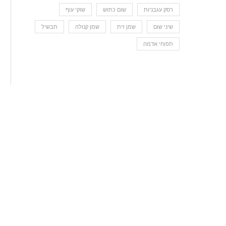
רסק עגבניות
שום כתוש
שוקי עוף
שיני שום
שמן זית
שמן קנולה
תבשיל
תפוחי אדמה
חזה עוף וירקות מוקפצים עם אורז