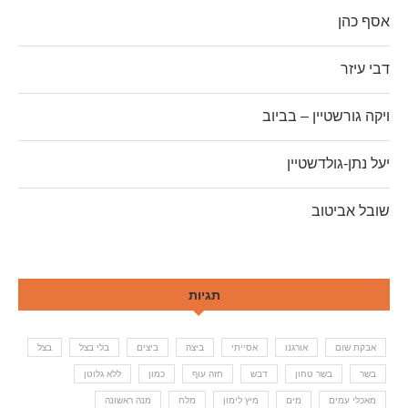
אסף כהן
דבי עיזר
ויקה גורשטיין – בביוב
יעל נתן-גולדשטיין
שובל אביטוב
תגיות
אבקת שום
אורגנו
אסייתי
ביצה
ביצים
בלי בצל
בצל
בשר
בשר טחון
דבש
חזה עוף
כמון
ללא גלוטן
מאכלי עמים
מים
מיץ לימון
מלח
מנה ראשונה