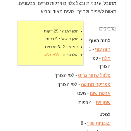
מתובל, עגבניות ובצל צלויים וירקות טריים וצבעוניים.
תאווה לעיניים ולחייך - טעים מאוד ובריא.
מרכיבים
זמן הכנה :
25 דקות
זמן בישול :
5 דקות
לחזה העוף
כמות :
2 -3 סלטים
חזה עוף
- 1
אלרגניים :
ללא גלוטן
מלח
- לפי
הצורך
פלפל שחור גרוס
- לפי הצורך
פפריקה מתוקה
- לפי הצורך
אבקת שום
- מעט
שמן זית
- 4 כפות
לסלט
עגבניות שרי
- 8