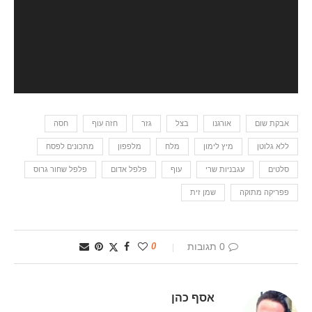
אבקת שום
אורגנו
בצל
גזר
חזה עוף
חסה
ללא גלוטן
מיץ לימון
מלח
מלפפון
מתכונים לפסח
סלטים
עגבניות שרי
עוף
פלפל אדום
פלפל שחור גרוס
פפריקה מתוקה
שמן זית
0 תגובות
0
אסף כהן