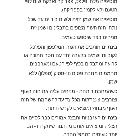
מוסיפים מלח, פלפל, פפריקה ואבקת שום לפי
הטעם (לא לקמץ בפפריקה).
מוסיפים את שמן הזית ולשים בידיים עד שכל
נתחי חזה העוף מצופים בתבלינים ושמן זית.
מניחים בצד שיספגו טעמים.
בינתיים חותכים את הגזר, המלפפון והפלפל
לקוביות ושמים בקערה יחד עם חסה חתוכה או
קרועה ומתבלים בכיף לפי הטעם ומערבבים.
מחממים מחבת פסים נונ-סטיק (טפלון) ללא
שמן.
כשהמחבת רותחת - מניחים עליה את חזה העוף
וצורבים 2-3 דקות מכל צד עד להשחמה של חזה
העוף מבחוץ ומוציאים לקרש חיתוך.
בינתיים העגבניות והבצל אמורים כבר לסיים את
הצליה ומוציאים אותם מהתנור שיתקררו - הם
יותר טעימים בטמפ' החדר.