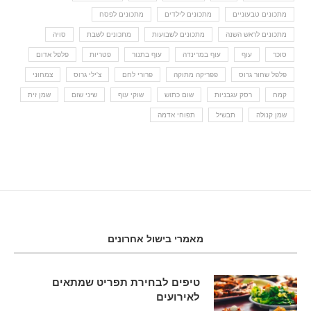
מתכונים טבעוניים
מתכונים לילדים
מתכונים לפסח
מתכונים לראש השנה
מתכונים לשבועות
מתכונים לשבת
סויה
סוכר
עוף
עוף במרינדה
עוף בתנור
פטריות
פלפל אדום
פלפל שחור גרוס
פפריקה מתוקה
פרורי לחם
צ'ילי גרוס
צמחוני
קמח
רסק עגבניות
שום כתוש
שוקי עוף
שיני שום
שמן זית
שמן קנולה
תבשיל
תפוחי אדמה
מאמרי בישול אחרונים
טיפים לבחירת תפריט שמתאים
לאירועים