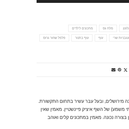
לוטן
מלח גס
מתכונים לילדים
עגבניות שרי
עוף
עוף בתנור
פלפל שחור גרוס
, שף דרגה ראשונה מירושלים, ובעל עבר עשיר בתחום התקשורת.
משמע) של השף איציק פיינשטיין. מאמין שאין
בצורה נכונה. מאמין במתכונים קלים ואוהב