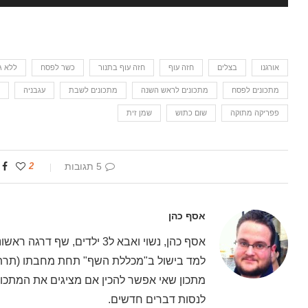
אורגנו
בצלים
חזה עוף
חזה עוף בתנור
כשר לפסח
ללא ג
מתכונים לפסח
מתכונים לראש השנה
מתכונים לשבת
עגבניה
פפריקה מתוקה
שום כתוש
שמן זית
5 תגובות
2
אסף כהן
אסף כהן, נשוי ואבא ל3 ילדים
למד בישול ב"מכללת השף" תחת מחבתו (תרתי 
מתכון שאי אפשר להכין אם מציגים את המתכון 
לנסות דברים חדשים.