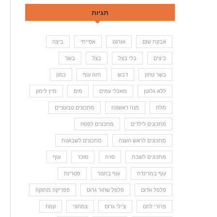
תגיות
אבקת שום
אורגנו
אסייתי
ביצה
ביצים
בלי בצל
בצל
בשר
בשר טחון
דבש
חזה עוף
כמון
ללא גלוטן
מאכלי עמים
מים
מיץ לימון
מלח
מנה ראשונה
מתכונים טבעוניים
מתכונים לילדים
מתכונים לפסח
מתכונים לראש השנה
מתכונים לשבועות
מתכונים לשבת
סויה
סוכר
עוף
עוף במרינדה
עוף בתנור
פטריות
פלפל אדום
פלפל שחור גרוס
פפריקה מתוקה
פרורי לחם
צ'ילי גרוס
צמחוני
קמח