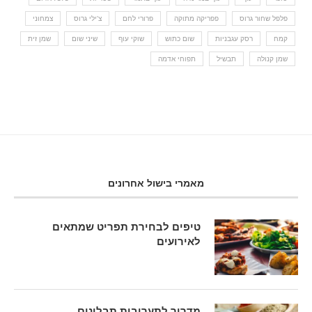
פלפל שחור גרוס
פפריקה מתוקה
פרורי לחם
צ'ילי גרוס
צמחוני
קמח
רסק עגבניות
שום כתוש
שוקי עוף
שיני שום
שמן זית
שמן קנולה
תבשיל
תפוחי אדמה
מאמרי בישול אחרונים
טיפים לבחירת תפריט שמתאים
לאירועים
מדריך לתערובות תבלינים