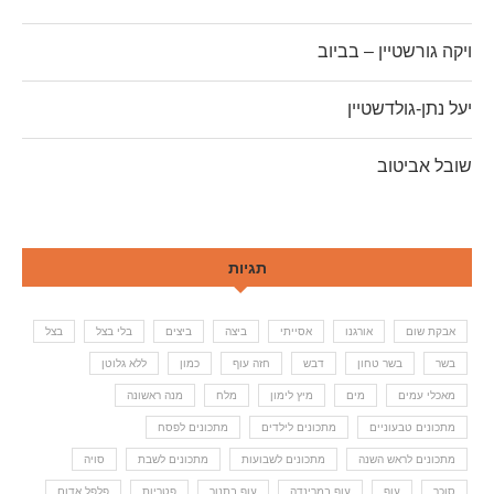
ויקה גורשטיין – בביוב
יעל נתן-גולדשטיין
שובל אביטוב
תגיות
אבקת שום
אורגנו
אסייתי
ביצה
ביצים
בלי בצל
בצל
בשר
בשר טחון
דבש
חזה עוף
כמון
ללא גלוטן
מאכלי עמים
מים
מיץ לימון
מלח
מנה ראשונה
מתכונים טבעוניים
מתכונים לילדים
מתכונים לפסח
מתכונים לראש השנה
מתכונים לשבועות
מתכונים לשבת
סויה
סוכר
עוף
עוף במרינדה
עוף בתנור
פטריות
פלפל אדום