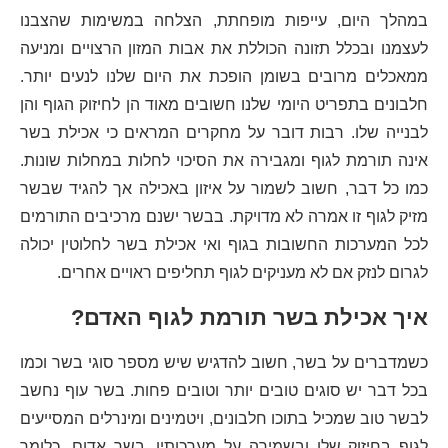
במהלך היום, עייפות מופחתת, הצלחה במשימות שהצבנו
לעצמנו ובכלל תזונה הכוללת את אבות המזון הרצויים ומניעה
ממאכלים מרובים בשומן הופכת את היום שלנו לנעים יותר.
חלבונים בתפריט היומי שלנו חשובים מאוד הן לחיזוק הגוף והן
לבנייה שלו. רבות דובר על מחקרים המראים כי אכילת בשר
אינה תורמת לגוף ומגבירה את הסיכוי לחלות במחלות שונות.
כמו כל דבר, חשוב לשמור על איזון באכילה אך להגיד שבשר
מזיק לגוף זו אמרה לא מדויקת. בבשר ישנם מרכיבים התורמים
לכל המערכות החשובות בגוף ואי אכילת בשר לחלוטין יכולה
לגרום לנזק אם לא מעניקים לגוף תחליפים ראויים אחרים.
איך אכילת בשר תורמת לגוף האדם?
כשמדברים על בשר, חשוב להדגיש שיש מספר סוגי בשר וכמו
בכל דבר יש סוגים טובים יותר וטובים פחות. בשר עוף נחשב
לבשר טוב שמכיל בתוכו חלבונים, ויטמינים ומינרלים המסייעים
לגוף בחיזוק שלו ובשמירה על מערכותיו. בשר אדום, כלומר