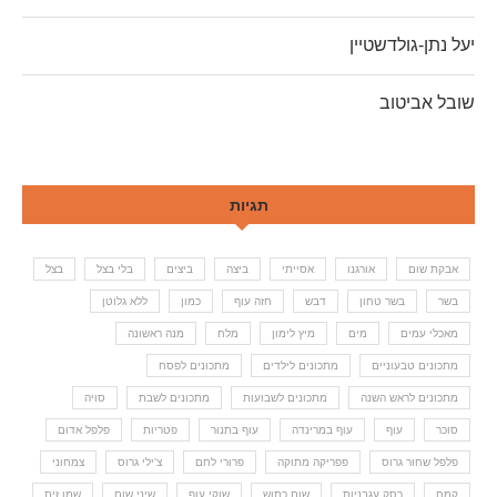
יעל נתן-גולדשטיין
שובל אביטוב
תגיות
אבקת שום
אורגנו
אסייתי
ביצה
ביצים
בלי בצל
בצל
בשר
בשר טחון
דבש
חזה עוף
כמון
ללא גלוטן
מאכלי עמים
מים
מיץ לימון
מלח
מנה ראשונה
מתכונים טבעוניים
מתכונים לילדים
מתכונים לפסח
מתכונים לראש השנה
מתכונים לשבועות
מתכונים לשבת
סויה
סוכר
עוף
עוף במרינדה
עוף בתנור
פטריות
פלפל אדום
פלפל שחור גרוס
פפריקה מתוקה
פרורי לחם
צ'ילי גרוס
צמחוני
קמח
רסק עגבניות
שום כתוש
שוקי עוף
שיני שום
שמן זית