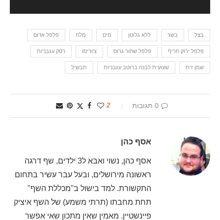
בצל
בשר
ללא גלוטן
מים
מלח
פלפל אדום
פלפל ירוק חריף
פלפל שחור גרוס
צ'וריסו
רסק עגבניות
שמן זית
שעועית לבנה ברוטב עגבניות
תבשיל
0 תגובות
2
אסף כהן
אסף כהן, נשוי ואבא ל3 ילדים, שף דרגה
ראשונה מירושלים, ובעל עבר עשיר בתחום
התקשורת. למד בישול ב"מכללת השף"
תחת מחבתו (תרתי משמע) של השף איציק
פיינשטיין. מאמין שאין מתכון שאי אפשר