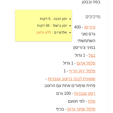
בפה ובבטן.
מרכיבים
זמן הכנה :
5 דקות
זמן בישול :
45 דקות
צ'וריסו
- 400
אלרגניים :
ללא גלוטן
גרם (אני
השתמשתי
במיני צ'וריסו)
בצל
- 1 גדול
פלפל אדום
- 1 גדול
פלפל ירוק חריף
- 1
שעועית לבנה ברוטב עגבניות
-
פחית שימורים אחת עם הרוטב
רסק עגבניות
- 100 גרם
מלח
- לפי הטעם
פלפל שחור גרוס
- בכיף