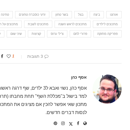
אורגנו
ביצה
בצל
בשר טחון
זרעי כוסברה טחונים
טחינה 
מתכונים לילדים
מתכונים לראש השנה
מתכונים לשבת
מתכונים על 
פפריקה מתוקה
פרורי לחם
צ'ילי גרוס
קציצות
שיני שום
ש
3 תגובות
1
אסף כהן
אסף כהן, נשוי ואבא ל3 ילדים
למד בישול ב"מכללת השף" תחת מחבתו (תרתי 
מתכון שאי אפשר להכין אם מציגים את המתכון 
לנסות דברים חדשים.