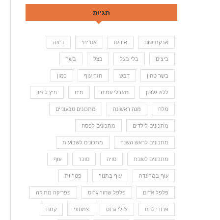
תגיות
אבקת שום
אורגנו
אסייתי
ביצה
ביצים
בלי בצל
בצל
בשר
בשר טחון
דבש
חזה עוף
כמון
ללא גלוטן
מאכלי עמים
מים
מיץ לימון
מלח
מנה ראשונה
מתכונים טבעוניים
מתכונים לילדים
מתכונים לפסח
מתכונים לראש השנה
מתכונים לשבועות
מתכונים לשבת
סויה
סוכר
עוף
עוף במרינדה
עוף בתנור
פטריות
פלפל אדום
פלפל שחור גרוס
פפריקה מתוקה
פרורי לחם
צ'ילי גרוס
צמחוני
קמח