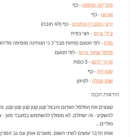
פפריקה מתוקה
- כף
אורגנו
- כף
זרעי כוסברה טחונים
- כף (לא חובה)
צ'ילי גרוס
- חצי כפית
מלח
- לפי הטעם (פחות מבד''כ כי הטחינה מוסיפה מליחו
פלפל שחור גרוס
- לפי הטעם
פרורי לחם
- 3 כפות
שמן זית
- כף
שמן קנולה
- לטיגון
הוראות הכנה
קוצצים את הפלפל האדום והבצל קטן קטן קטן קטן קטן. ממ
להשקיע - זה ישתלם. לא מומלץ להשתמש במעבד מזון - אנ
נוזליים...
אותו הדבר עושים לשיני השום. מועכים אותן עם גב הסכין 