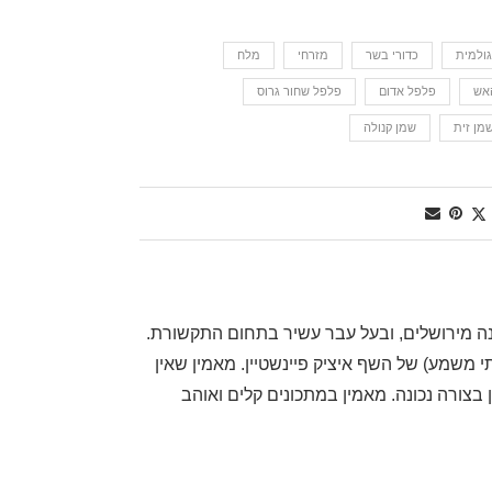
גולמית
כדורי בשר
מזרחי
מלח
האש
פלפל אדום
פלפל שחור גרוס
מן זית
שמן קנולה
, שף דרגה ראשונה מירושלים, ובעל עבר עשיר בתחום התקשורת.
משמע) של השף איציק פיינשטיין. מאמין שאין
בצורה נכונה. מאמין במתכונים קלים ואוהב