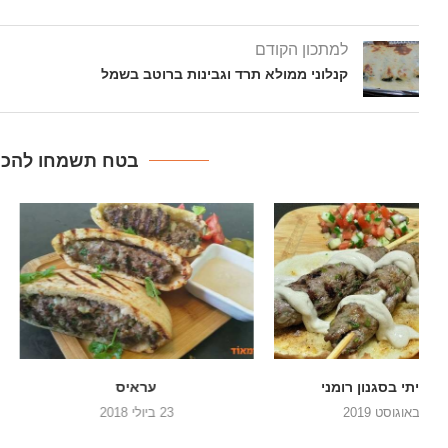
למתכון הקודם
קנלוני ממולא תרד וגבינות ברוטב בשמל
בטח תשמחו להכין
עראיס
אסאדו עם פטריות מלך היע
שורש
23 ביולי 2018
14 במרץ 2018