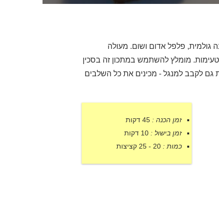
ה גולמית, פלפל אדום ושום. מעולה
וטעימות. מומלץ להשתמש במתכון זה בסכין
ות גם לקבב למנגל - מכינים את כל השלבים
זמן הכנה :
45 דקות
זמן בישול :
10 דקות
כמות :
20 - 25 קציצות