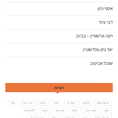
אסף כהן
דבי עיזר
ויקה גורשטיין – בביוב
יעל נתן-גולדשטיין
שובל אביטוב
תגיות
אבקת שום
אורגנו
אסייתי
ביצה
ביצים
בלי בצל
בצל
בשר
בשר טחון
דבש
חזה עוף
כמון
ללא גלוטן