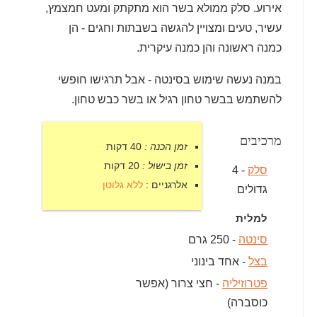
אירוע. סלק ממולא בשר הוא מתקתק ומעט חמצמץ,
עשיר, טעים ומצויין להגשה בשבתות וחגים - הן
כמנה ראשונה והן כמנה עיקרית.
במנה נעשה שימוש בסינטה - אבל תרגישו חופשי
להשתמש בבשר טחון רגיל או בשר כבש טחון.
מרכיבים
זמן הכנה :
40 דקות
זמן בישול :
20 דקות
סלק
- 4
אלרגניים :
ללא גלוטן
גדולים
למלית
סינטה
- 250 גרם
בצל
- אחד בינוני
פטרוזיליה
- חצי צרור (אפשר
כוסברה)