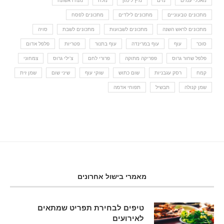
מאכלי עמים
מים
מיץ לימון
מלח
מנה ראשונה
מתכונים טבעוניים
מתכונים לילדים
מתכונים לפסח
מתכונים לראש השנה
מתכונים לשבועות
מתכונים לשבת
סויה
סוכר
עוף
עוף במרינדה
עוף בתנור
פטריות
פלפל אדום
פלפל שחור גרוס
פפריקה מתוקה
פרורי לחם
צ'ילי גרוס
צמחוני
קמח
רסק עגבניות
שום כתוש
שוקי עוף
שיני שום
שמן זית
שמן קנולה
תבשיל
תפוחי אדמה
מאמרי בישול אחרונים
טיפים לבחירת תפריט שמתאים
לאירועים