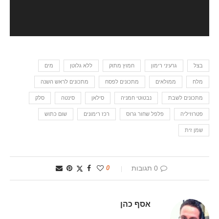
בצל
גרעיני רימון
חמוץ מתוק
ללא גלוטן
מים
מלח
ממולאים
מתכונים לפסח
מתכונים לראש השנה
מתכונים לשבת
נבטוטי חמניה
סילאן
סינטה
סלק
פטרוזיליה
פלפל שחור גרוס
רכז רימונים
שום כתוש
שמן זית
0 תגובות
0
אסף כהן