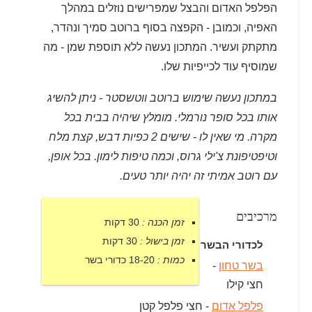
הפלפל האדום והבצל שמפרישים נוזלים במהלך
האפיה, וכמובן - הקפצה בסוף ברוטב סמיך ונהדר,
מתקתק ועשיר. המתכון נעשה ללא תוספת שמן - מה
שמוסיף עוד לכייפיות שלו.
במתכון נעשה שימוש ברוטב ווטשסטר - ניתן להשיג
אותו בכל סופר נורמלי. מומלץ שיהיה בבית בכל
מקרה. מי שאין לו - שישים 2 כפיות דבש, קצת מלח
וטיפטיפונת צ'ילי גרוס, וכמה טיפות לימון. בכל אופן,
עם רוטב אמיתי זה יהיה יותר טעים.
מרכיבים
זמן הכנה :
30 דקות
זמן בישול :
30 דקות
לכדורי הבשר
כמות :
18-20 כדורי בשר
בשר טחון
-
חצי קילו
פלפל אדום
- חצי פלפל קטן