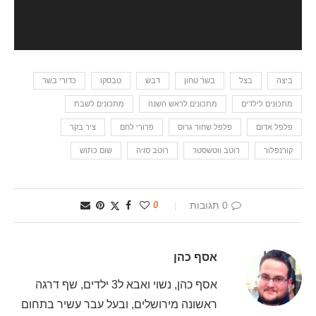
ביצה
בצל
בשר טחון
דבש
טבסקו
כדורי בשר
מתכונים לילדים
מתכונים לראש השנה
מתכונים לשבת
פלפל אדום
פלפל שחור גרוס
פרורי לחם
ציר בקר
קורנפלור
רוטב ווטשסטר
רוטב סויה
שום כתוש
0 תגובות
0
אסף כהן
אסף כהן, נשוי ואבא ל3 ילדים, שף דרגה
ראשונה מירושלים, ובעל עבר עשיר בתחום