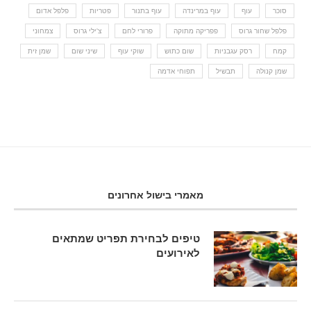
סוכר
עוף
עוף במרינדה
עוף בתנור
פטריות
פלפל אדום
פלפל שחור גרוס
פפריקה מתוקה
פרורי לחם
צ'ילי גרוס
צמחוני
קמח
רסק עגבניות
שום כתוש
שוקי עוף
שיני שום
שמן זית
שמן קנולה
תבשיל
תפוחי אדמה
מאמרי בישול אחרונים
טיפים לבחירת תפריט שמתאים
לאירועים