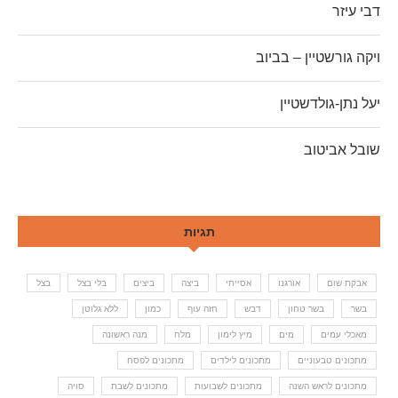
דבי עיזר
ויקה גורשטיין – בביוב
יעל נתן-גולדשטיין
שובל אביטוב
תגיות
אבקת שום
אורגנו
אסייתי
ביצה
ביצים
בלי בצל
בצל
בשר
בשר טחון
דבש
חזה עוף
כמון
ללא גלוטן
מאכלי עמים
מים
מיץ לימון
מלח
מנה ראשונה
מתכונים טבעוניים
מתכונים לילדים
מתכונים לפסח
מתכונים לראש השנה
מתכונים לשבועות
מתכונים לשבת
סויה