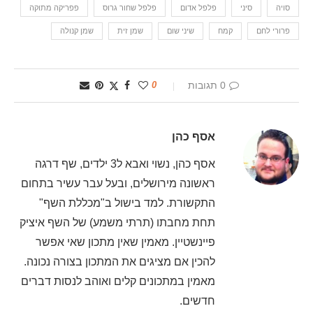
סויה
סיני
פלפל אדום
פלפל שחור גרוס
פפריקה מתוקה
פרורי לחם
קמח
שיני שום
שמן זית
שמן קנולה
0 תגובות
0
אסף כהן
אסף כהן, נשוי ואבא ל3 ילדים, שף דרגה
ראשונה מירושלים, ובעל עבר עשיר בתחום
התקשורת. למד בישול ב"מכללת השף"
תחת מחבתו (תרתי משמע) של השף איציק
פיינשטיין. מאמין שאין מתכון שאי אפשר
להכין אם מציגים את המתכון בצורה נכונה.
מאמין במתכונים קלים ואוהב לנסות דברים
חדשים.