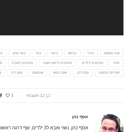
אגוז מוסקט
בוכרי
בורקס
ביצה
בצל
בשר טחון
כמ
מלח
מתכונים לילדים
מתכונים לראש השנה
מתכונים לשבת
סמ
פפריקה מתוקה
קמח לבן
שום כתוש
שומשום
שמן זית
ש
12 תגובות
1
אסף כהן
אסף כהן, נשוי ואבא ל3 ילדים