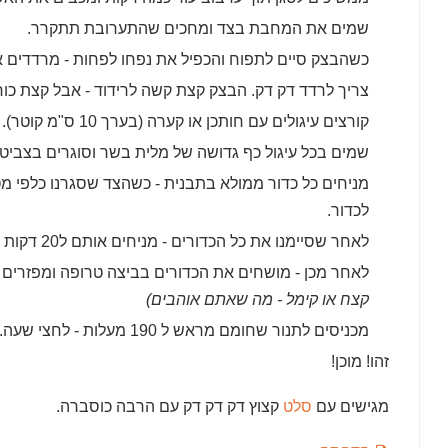
שמים את המחבת בצד ומחכים שהתערובת תתקרר.
כשהבצק סיים לתפוח והכפיל את נפחו לפחות - מרדדים 
צריך לרדד דק דק. הבצק קצת קשה לרידוד - אבל קצת כוח
קורצים עיגולים עם חותכן או קערה (בערך 10 ס"מ קוטר).
שמים בכל עיגול כף גדושה של מלית בשר וסוגרים בצביטה
לכדור.
לאחר שסיימנו את כל הכדורים - מניחים אותם ל20 דקות לתפיחה שניה. הם אמורים לטפוח רק מעט.
לאחר מכן - מושחים את הכדורים בביצה טרופה ומפזרים
קצח או קימל - מה שאתם אוהבים)
מכניסים לתנור שחומם מראש ל 190 מעלות - לחצי שעה.
זהו! מוכן!
מגישים עם
סלט
קצוץ דק דק דק עם הרבה כוסברה.