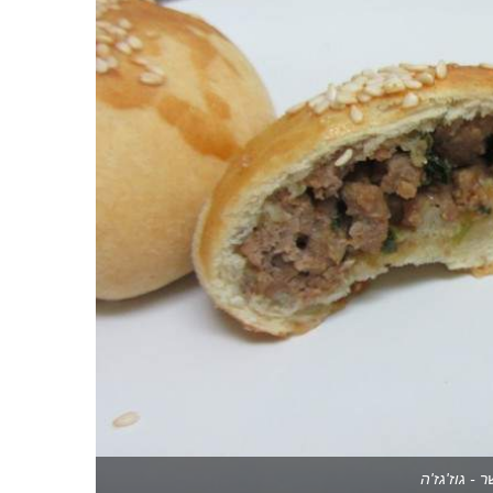
- גוז'גז'ה