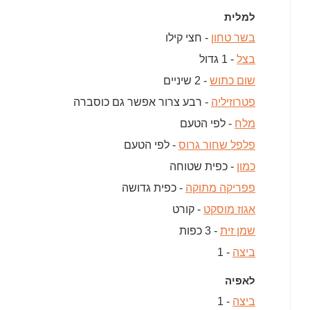
למלית
בשר טחון
- חצי קילו
בצל
- 1 גדול
שום כתוש
- 2 שיניים
פטרוזיליה
- רבע צרור אפשר גם כוסברה
מלח
- לפי הטעם
פלפל שחור גרוס
- לפי הטעם
כמון
- כפית שטוחה
פפריקה מתוקה
- כפית גדושה
אגוז מוסקט
- קורט
שמן זית
- 3 כפות
ביצה
- 1
לאפיה
ביצה
- 1