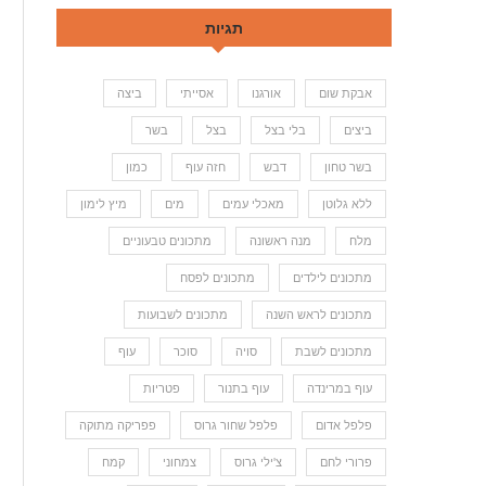
תגיות
אבקת שום
אורגנו
אסייתי
ביצה
ביצים
בלי בצל
בצל
בשר
בשר טחון
דבש
חזה עוף
כמון
ללא גלוטן
מאכלי עמים
מים
מיץ לימון
מלח
מנה ראשונה
מתכונים טבעוניים
מתכונים לילדים
מתכונים לפסח
מתכונים לראש השנה
מתכונים לשבועות
מתכונים לשבת
סויה
סוכר
עוף
עוף במרינדה
עוף בתנור
פטריות
פלפל אדום
פלפל שחור גרוס
פפריקה מתוקה
פרורי לחם
צ'ילי גרוס
צמחוני
קמח