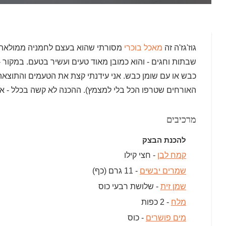
גוז'גז'ה זה
מאכל בוכרי
מסורתי שהוא בעצם לחמניה ממולאת ב
שבתות וחגים - והוא כמובן מאוד טעים ועשיר בטעם. במקור 
כבש או עם שומן כבש. אני עידנתי קצת את הטעמים והתוצאה
האורחים שטרפו הכל בלי למצמץ). ההכנה לא קשה בכלל - א
מרכיבים
להכנת הבצק
קמח לבן
- חצי קילו
שמרים יבשים
- 11 גרם (כף)
שמן זית
- שלושת רבעי כוס
מלח
- 2 כפות
מים פושרים
- כוס