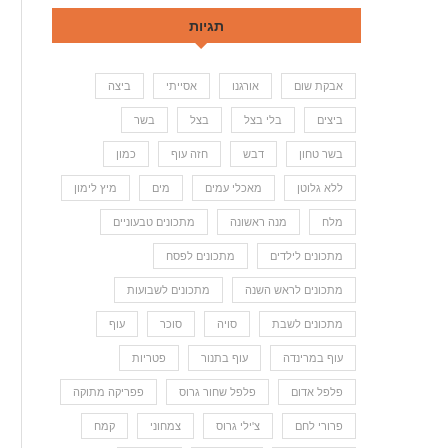
תגיות
אבקת שום
אורגנו
אסייתי
ביצה
ביצים
בלי בצל
בצל
בשר
בשר טחון
דבש
חזה עוף
כמון
ללא גלוטן
מאכלי עמים
מים
מיץ לימון
מלח
מנה ראשונה
מתכונים טבעוניים
מתכונים לילדים
מתכונים לפסח
מתכונים לראש השנה
מתכונים לשבועות
מתכונים לשבת
סויה
סוכר
עוף
עוף במרינדה
עוף בתנור
פטריות
פלפל אדום
פלפל שחור גרוס
פפריקה מתוקה
פרורי לחם
צ'ילי גרוס
צמחוני
קמח