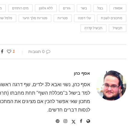
אסאדו
בצל
בשר
גזרים
ללא גלוטן
מים רותחים
מ
מתכונים לשבת
עלי דפנה
פטריות
פטריות מלך היער
פלפל שחו
תבשיל
תבשיל קדרה
0 תגובות
1
אסף כהן
אסף כהן, נשוי ואבא ל3 ילדים
למד בישול ב"מכללת השף" תחת מחבתו (תרתי 
מתכון שאי אפשר להכין אם מציגים את המתכון 
לנסות דברים חדשים.