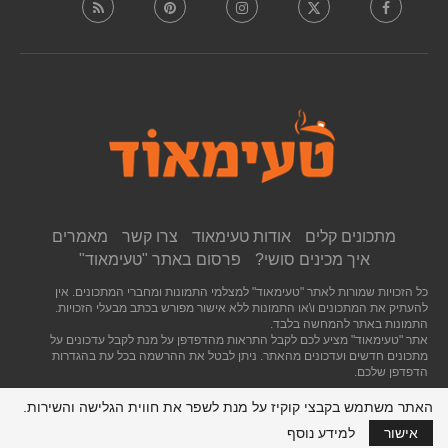
מתכונים קלים
אודות טעימאוד
צרו קשר
מאמרים
איך מכינים סושי?
פרסום באתר "טעימאוד"
כל הזכויות שמורות לאתר "טעימאוד" למצלמי התמונות ומחברי המתכונים. אין
להעתיק את המתכונים ו\או התמונות ללא אישור מפורש בכתב מבעלי הזכויות.
התמונות באתר להמחשה בלבד.
אתר "טעימאוד" מציע לכם לקבל התראות מהדפדפן על מנת לקבל עדכונים על
מתכונים חדשים ועדכונים מהאתר. ניתן לבטל את ההרשמה בכל עת בהגדרות
הדפדפן שלכם.
האתר משתמש בקבצי קוקיז על מנת לשפר את חווית הגלישה והשירות.
חזרה לראש העמוד
אישור
למידע נוסף