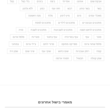
אבקת שום
אורגנו
אסייתי
ביצה
ביצים
בלי בצל
בצל
בשר
בשר טחון
דבש
חזה עוף
כמון
ללא גלוטן
מאכלי עמים
מים
מיץ לימון
מלח
מנה ראשונה
מתכונים טבעוניים
מתכונים לילדים
מתכונים לפסח
מתכונים לראש השנה
מתכונים לשבועות
מתכונים לשבת
סויה
סוכר
עוף
עוף במרינדה
עוף בתנור
פטריות
פלפל אדום
פלפל שחור גרוס
פפריקה מתוקה
פרורי לחם
צ'ילי גרוס
צמחוני
קמח
רסק עגבניות
שום כתוש
שוקי עוף
שיני שום
שמן זית
שמן קנולה
תבשיל
תפוחי אדמה
מאמרי בישול אחרונים