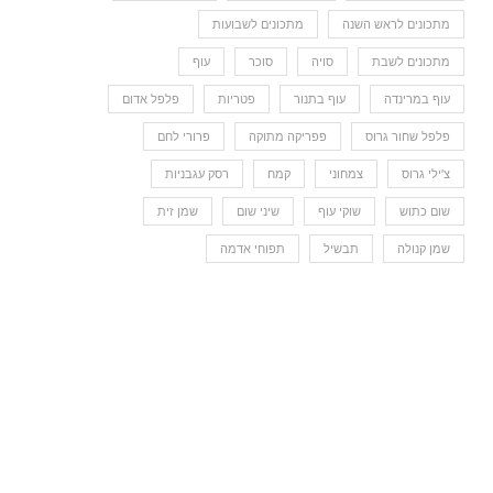
מתכונים לראש השנה
מתכונים לשבועות
מתכונים לשבת
סויה
סוכר
עוף
עוף במרינדה
עוף בתנור
פטריות
פלפל אדום
פלפל שחור גרוס
פפריקה מתוקה
פרורי לחם
צ'ילי גרוס
צמחוני
קמח
רסק עגבניות
שום כתוש
שוקי עוף
שיני שום
שמן זית
שמן קנולה
תבשיל
תפוחי אדמה