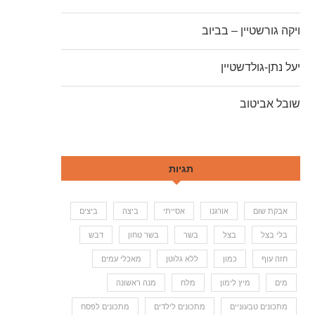
ויקה גורשטיין – בביוב
יעל נתן-גולדשטיין
שובל אביטוב
תגיות
אבקת שום
אורגנו
אסייתי
ביצה
ביצים
בלי בצל
בצל
בשר
בשר טחון
דבש
חזה עוף
כמון
ללא גלוטן
מאכלי עמים
מים
מיץ לימון
מלח
מנה ראשונה
מתכונים טבעוניים
מתכונים לילדים
מתכונים לפסח