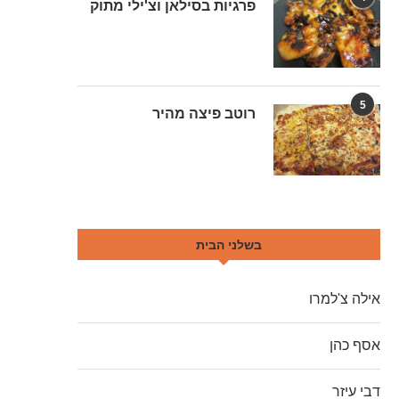
פרגיות בסילאן וצ'ילי מתוק
5
רוטב פיצה מהיר
בשלני הבית
אילה צ'למרו
אסף כהן
דבי עיזר