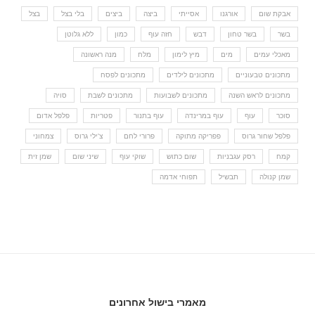
אבקת שום
אורגנו
אסייתי
ביצה
ביצים
בלי בצל
בצל
בשר
בשר טחון
דבש
חזה עוף
כמון
ללא גלוטן
מאכלי עמים
מים
מיץ לימון
מלח
מנה ראשונה
מתכונים טבעוניים
מתכונים לילדים
מתכונים לפסח
מתכונים לראש השנה
מתכונים לשבועות
מתכונים לשבת
סויה
סוכר
עוף
עוף במרינדה
עוף בתנור
פטריות
פלפל אדום
פלפל שחור גרוס
פפריקה מתוקה
פרורי לחם
צ'ילי גרוס
צמחוני
קמח
רסק עגבניות
שום כתוש
שוקי עוף
שיני שום
שמן זית
שמן קנולה
תבשיל
תפוחי אדמה
מאמרי בישול אחרונים