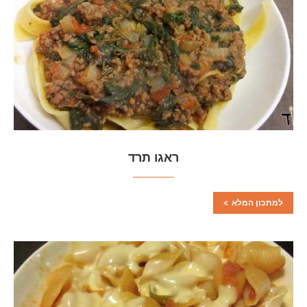
ראגו תרד
למתכון המלא