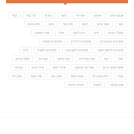
אבקת שום
אורגנו
אסייתי
ביצה
ביצים
בלי בצל
בצל
בשר
בשר טחון
דבש
חזה עוף
כמון
ללא גלוטן
מאכלי עמים
מים
מיץ לימון
מלח
מנה ראשונה
מתכונים טבעוניים
מתכונים לילדים
מתכונים לפסח
מתכונים לראש השנה
מתכונים לשבועות
מתכונים לשבת
סויה
סוכר
עוף
עוף במרינדה
עוף בתנור
פטריות
פלפל אדום
פלפל שחור גרוס
פפריקה מתוקה
פרורי לחם
צ'ילי גרוס
צמחוני
קמח
רסק עגבניות
שום כתוש
שוקי עוף
שיני שום
שמן זית
שמן קנולה
תבשיל
תפוחי אדמה