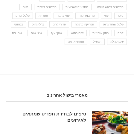
מתכונים לראש השנה
מתכונים לשבועות
מתכונים לשבת
סויה
סוכר
עוף
עוף במרינדה
עוף בתנור
פטריות
פלפל אדום
פלפל שחור גרוס
פפריקה מתוקה
פרורי לחם
צ'ילי גרוס
צמחוני
קמח
רסק עגבניות
שום כתוש
שוקי עוף
שיני שום
שמן זית
שמן קנולה
תבשיל
תפוחי אדמה
מאמרי בישול אחרונים
טיפים לבחירת תפריט שמתאים
לאירועים