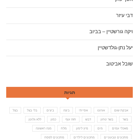
דבי עיזר
ויקה גורשטיין – בביוב
יעל נתן-גולדשטיין
שובל אביטוב
תגיות
אבקת שום
אורגנו
אסייתי
ביצה
ביצים
בלי בצל
בצל
בשר
בשר טחון
דבש
חזה עוף
כמון
ללא גלוטן
מאכלי עמים
מים
מיץ לימון
מלח
מנה ראשונה
מתכונים טבעוניים
מתכונים לילדים
מתכונים לפסח