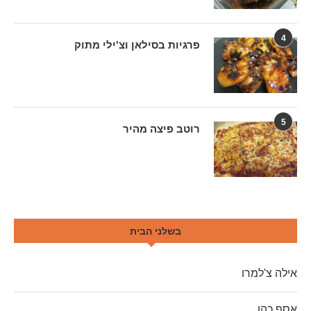
4
פרגיות בסילאן וצ'ילי מתוק
5
רוטב פיצה מהיר
בשלני הבית
אילה צ'למרו
אסף כהן