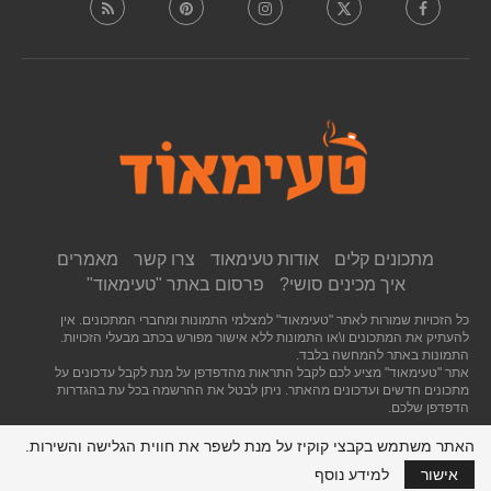
מתכונים קלים
אודות טעימאוד
צרו קשר
מאמרים
איך מכינים סושי?
פרסום באתר "טעימאוד"
כל הזכויות שמורות לאתר "טעימאוד" למצלמי התמונות ומחברי המתכונים. אין
להעתיק את המתכונים ו\או התמונות ללא אישור מפורש בכתב מבעלי הזכויות.
התמונות באתר להמחשה בלבד.
אתר "טעימאוד" מציע לכם לקבל התראות מהדפדפן על מנת לקבל עדכונים על
מתכונים חדשים ועדכונים מהאתר. ניתן לבטל את ההרשמה בכל עת בהגדרות
הדפדפן שלכם.
האתר משתמש בקבצי קוקיז על מנת לשפר את חווית הגלישה והשירות.
חזרה לראש העמוד
אישור
למידע נוסף