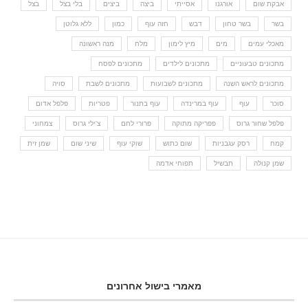
אבקת שום
אורגנו
אסייתי
ביצה
ביצים
בלי בצל
בצל
בשר
בשר טחון
דבש
חזה עוף
כמון
ללא גלוטן
מאכלי עמים
מים
מיץ לימון
מלח
מנה ראשונה
מתכונים טבעוניים
מתכונים לילדים
מתכונים לפסח
מתכונים לראש השנה
מתכונים לשבועות
מתכונים לשבת
סויה
סוכר
עוף
עוף במרינדה
עוף בתנור
פטריות
פלפל אדום
פלפל שחור גרוס
פפריקה מתוקה
פרורי לחם
צ'ילי גרוס
צמחוני
קמח
רסק עגבניות
שום כתוש
שוקי עוף
שיני שום
שמן זית
שמן קנולה
תבשיל
תפוחי אדמה
מאמרי בישול אחרונים