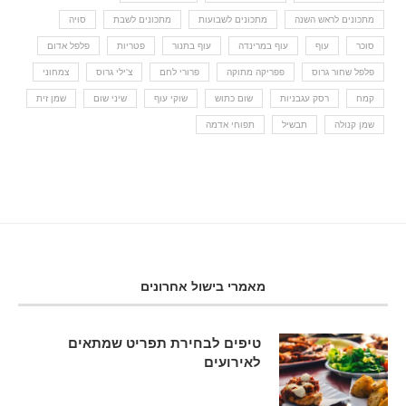
מתכונים לראש השנה
מתכונים לשבועות
מתכונים לשבת
סויה
סוכר
עוף
עוף במרינדה
עוף בתנור
פטריות
פלפל אדום
פלפל שחור גרוס
פפריקה מתוקה
פרורי לחם
צ'ילי גרוס
צמחוני
קמח
רסק עגבניות
שום כתוש
שוקי עוף
שיני שום
שמן זית
שמן קנולה
תבשיל
תפוחי אדמה
מאמרי בישול אחרונים
טיפים לבחירת תפריט שמתאים
לאירועים