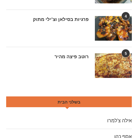
4
פרגיות בסילאן וצ'ילי מתוק
5
רוטב פיצה מהיר
בשלני הבית
אילה צ'למרו
אסף כהן