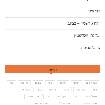
דבי עיזר
ויקה גורשטיין – בביוב
יעל נתן-גולדשטיין
שובל אביטוב
תגיות
אבקת שום
אורגנו
אסייתי
ביצה
ביצים
בלי בצל
בצל
בשר
בשר טחון
דבש
חזה עוף
כמון
ללא גלוטן
מאכלי עמים
מים
מיץ לימון
מלח
מנה ראשונה
מתכונים טבעוניים
מתכונים לילדים
מתכונים לפסח