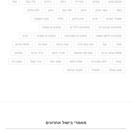
אבקת שום
אורגנו
אסייתי
ביצה
ביצים
בלי בצל
בצל
בשר
בשר טחון
דבש
חזה עוף
כמון
ללא גלוטן
מאכלי עמים
מים
מיץ לימון
מלח
מנה ראשונה
מתכונים טבעוניים
מתכונים לילדים
מתכונים לפסח
מתכונים לראש השנה
מתכונים לשבועות
מתכונים לשבת
סויה
סוכר
עוף
עוף במרינדה
עוף בתנור
פטריות
פלפל אדום
פלפל שחור גרוס
פפריקה מתוקה
פרורי לחם
צ'ילי גרוס
צמחוני
קמח
רסק עגבניות
שום כתוש
שוקי עוף
שיני שום
שמן זית
שמן קנולה
תבשיל
תפוחי אדמה
מאמרי בישול אחרונים