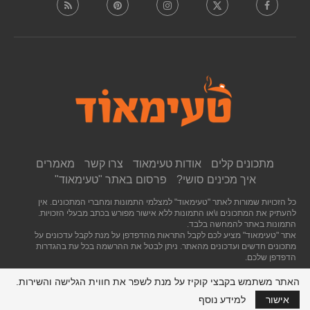
מתכונים קלים
אודות טעימאוד
צרו קשר
מאמרים
איך מכינים סושי?
פרסום באתר "טעימאוד"
כל הזכויות שמורות לאתר "טעימאוד" למצלמי התמונות ומחברי המתכונים. אין
להעתיק את המתכונים ו\או התמונות ללא אישור מפורש בכתב מבעלי הזכויות.
התמונות באתר להמחשה בלבד.
אתר "טעימאוד" מציע לכם לקבל התראות מהדפדפן על מנת לקבל עדכונים על
מתכונים חדשים ועדכונים מהאתר. ניתן לבטל את ההרשמה בכל עת בהגדרות
הדפדפן שלכם.
האתר משתמש בקבצי קוקיז על מנת לשפר את חווית הגלישה והשירות.
חזרה לראש העמוד
אישור
למידע נוסף