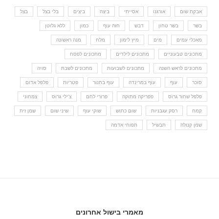
אבקת שום
אורגנו
אסייתי
ביצה
ביצים
בלי בצל
בצל
בשר
בשר טחון
דבש
חזה עוף
כמון
ללא גלוטן
מאכלי עמים
מים
מיץ לימון
מלח
מנה ראשונה
מתכונים טבעוניים
מתכונים לילדים
מתכונים לפסח
מתכונים לראש השנה
מתכונים לשבועות
מתכונים לשבת
סויה
סוכר
עוף
עוף במרינדה
עוף בתנור
פטריות
פלפל אדום
פלפל שחור גרוס
פפריקה מתוקה
פרורי לחם
צ'ילי גרוס
צמחוני
קמח
רסק עגבניות
שום כתוש
שוקי עוף
שיני שום
שמן זית
שמן קנולה
תבשיל
תפוחי אדמה
מאמרי בישול אחרונים