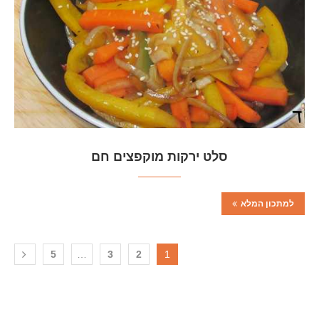
סלט ירקות מוקפצים חם
למתכון המלא
5
…
3
2
1