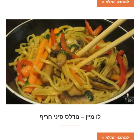
למתכון המלא
לו מיין – נודלס סיני חריף
למתכון המלא