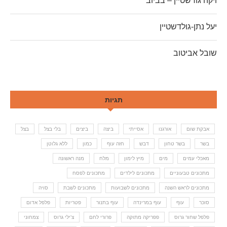
ויקה גורשטיין – בביוב
יעל נתן-גולדשטיין
שובל אביטוב
תגיות
אבקת שום
אורגנו
אסייתי
ביצה
ביצים
בלי בצל
בצל
בשר
בשר טחון
דבש
חזה עוף
כמון
ללא גלוטן
מאכלי עמים
מים
מיץ לימון
מלח
מנה ראשונה
מתכונים טבעוניים
מתכונים לילדים
מתכונים לפסח
מתכונים לראש השנה
מתכונים לשבועות
מתכונים לשבת
סויה
סוכר
עוף
עוף במרינדה
עוף בתנור
פטריות
פלפל אדום
פלפל שחור גרוס
פפריקה מתוקה
פרורי לחם
צ'ילי גרוס
צמחוני