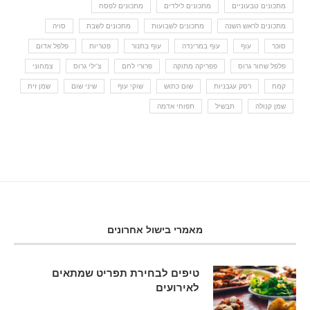
מתכונים טבעוניים
מתכונים לילדים
מתכונים לפסח
מתכונים לראש השנה
מתכונים לשבועות
מתכונים לשבת
סויה
סוכר
עוף
עוף במרינדה
עוף בתנור
פטריות
פלפל אדום
פלפל שחור גרוס
פפריקה מתוקה
פרורי לחם
צ'ילי גרוס
צמחוני
קמח
רסק עגבניות
שום כתוש
שוקי עוף
שיני שום
שמן זית
שמן קנולה
תבשיל
תפוחי אדמה
מאמרי בישול אחרונים
טיפים לבחירת תפריט שמתאים
לאירועים