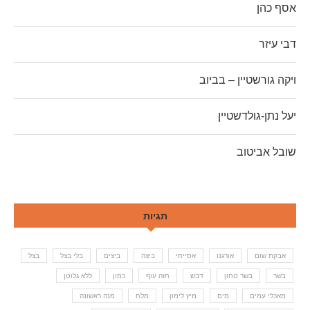
אסף כהן
דבי עיזר
ויקה גורשטיין – בביוב
יעל נתן-גולדשטיין
שובל אביטוב
תגיות
אבקת שום
אורגנו
אסייתי
ביצה
ביצים
בלי בצל
בצל
בשר
בשר טחון
דבש
חזה עוף
כמון
ללא גלוטן
מאכלי עמים
מים
מיץ לימון
מלח
מנה ראשונה