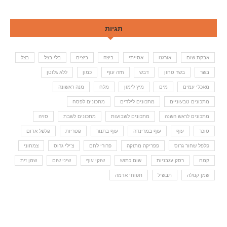
תגיות
אבקת שום
אורגנו
אסייתי
ביצה
ביצים
בלי בצל
בצל
בשר
בשר טחון
דבש
חזה עוף
כמון
ללא גלוטן
מאכלי עמים
מים
מיץ לימון
מלח
מנה ראשונה
מתכונים טבעוניים
מתכונים לילדים
מתכונים לפסח
מתכונים לראש השנה
מתכונים לשבועות
מתכונים לשבת
סויה
סוכר
עוף
עוף במרינדה
עוף בתנור
פטריות
פלפל אדום
פלפל שחור גרוס
פפריקה מתוקה
פרורי לחם
צ'ילי גרוס
צמחוני
קמח
רסק עגבניות
שום כתוש
שוקי עוף
שיני שום
שמן זית
שמן קנולה
תבשיל
תפוחי אדמה