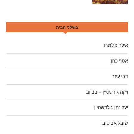
בשלני הבית
אילה צ'למרו
אסף כהן
דבי עיזר
ויקה גורשטיין – בביוב
יעל נתן-גולדשטיין
שובל אביטוב