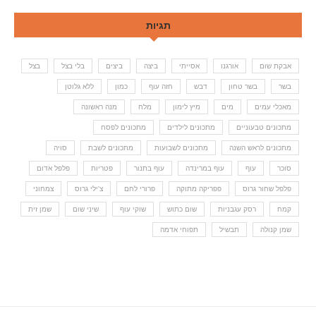
תגיות
אבקת שום
אורגנו
אסייתי
ביצה
ביצים
בלי בצל
בצל
בשר
בשר טחון
דבש
חזה עוף
כמון
ללא גלוטן
מאכלי עמים
מים
מיץ לימון
מלח
מנה ראשונה
מתכונים טבעוניים
מתכונים לילדים
מתכונים לפסח
מתכונים לראש השנה
מתכונים לשבועות
מתכונים לשבת
סויה
סוכר
עוף
עוף במרינדה
עוף בתנור
פטריות
פלפל אדום
פלפל שחור גרוס
פפריקה מתוקה
פרורי לחם
צ'ילי גרוס
צמחוני
קמח
רסק עגבניות
שום כתוש
שוקי עוף
שיני שום
שמן זית
שמן קנולה
תבשיל
תפוחי אדמה