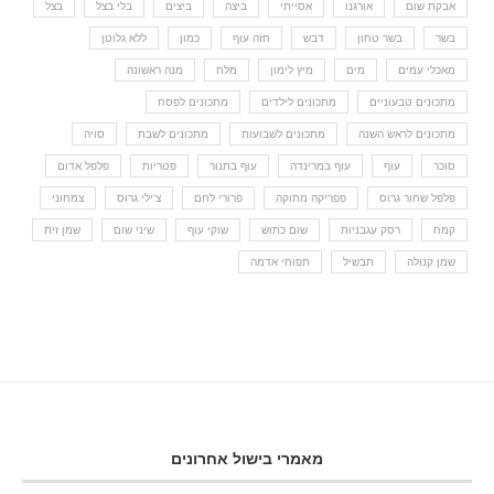
אבקת שום
אורגנו
אסייתי
ביצה
ביצים
בלי בצל
בצל
בשר
בשר טחון
דבש
חזה עוף
כמון
ללא גלוטן
מאכלי עמים
מים
מיץ לימון
מלח
מנה ראשונה
מתכונים טבעוניים
מתכונים לילדים
מתכונים לפסח
מתכונים לראש השנה
מתכונים לשבועות
מתכונים לשבת
סויה
סוכר
עוף
עוף במרינדה
עוף בתנור
פטריות
פלפל אדום
פלפל שחור גרוס
פפריקה מתוקה
פרורי לחם
צ'ילי גרוס
צמחוני
קמח
רסק עגבניות
שום כתוש
שוקי עוף
שיני שום
שמן זית
שמן קנולה
תבשיל
תפוחי אדמה
מאמרי בישול אחרונים