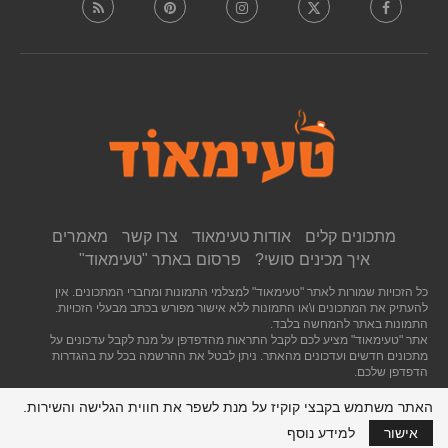
מתכונים קלים
אודות טעימאוד
צרו קשר
מאמרים
איך מכינים סושי?
פרסום באתר "טעימאוד"
כל הזכויות שמורות לאתר "טעימאוד" למצלמי התמונות ומחברי המתכונים. אין
להעתיק את המתכונים ו\או התמונות ללא אישור מפורש בכתב מבעלי הזכויות.
התמונות באתר להמחשה בלבד.
אתר "טעימאוד" מציע לכם לקבל התראות מהדפדפן על מנת לקבל עדכונים על
מתכונים חדשים ועדכונים מהאתר. ניתן לבטל את ההרשמה בכל עת בהגדרות
הדפדפן שלכם.
האתר משתמש בקבצי קוקיז על מנת לשפר את חווית הגלישה והשירות.
חזרה לראש העמוד
אישור
למידע נוסף