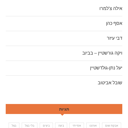
אילה צ'למרו
אסף כהן
דבי עיזר
ויקה גורשטיין – בביוב
יעל נתן-גולדשטיין
שובל אביטוב
תגיות
אבקת שום
אורגנו
אסייתי
ביצה
ביצים
בלי בצל
בצל