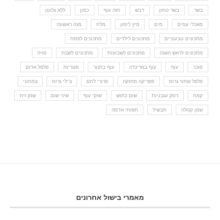
בשר
בשר טחון
דבש
חזה עוף
כמון
ללא גלוטן
מאכלי עמים
מים
מיץ לימון
מלח
מנה ראשונה
מתכונים טבעוניים
מתכונים לילדים
מתכונים לפסח
מתכונים לראש השנה
מתכונים לשבועות
מתכונים לשבת
סויה
סוכר
עוף
עוף במרינדה
עוף בתנור
פטריות
פלפל אדום
פלפל שחור גרוס
פפריקה מתוקה
פרורי לחם
צ'ילי גרוס
צמחוני
קמח
רסק עגבניות
שום כתוש
שוקי עוף
שיני שום
שמן זית
שמן קנולה
תבשיל
תפוחי אדמה
מאמרי בישול אחרונים