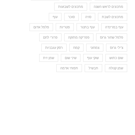
מתכונים לראש השנה
מתכונים לשבועות
מתכונים לשבת
סויה
סוכר
עוף
עוף במרינדה
עוף בתנור
פטריות
פלפל אדום
פלפל שחור גרוס
פפריקה מתוקה
פרורי לחם
צ'ילי גרוס
צמחוני
קמח
רסק עגבניות
שום כתוש
שוקי עוף
שיני שום
שמן זית
שמן קנולה
תבשיל
תפוחי אדמה