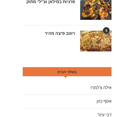
פרגיות בסילאן וצ'ילי מתוק
5
רוטב פיצה מהיר
בשלני הבית
אילה צ'למרו
אסף כהן
דבי עיזר