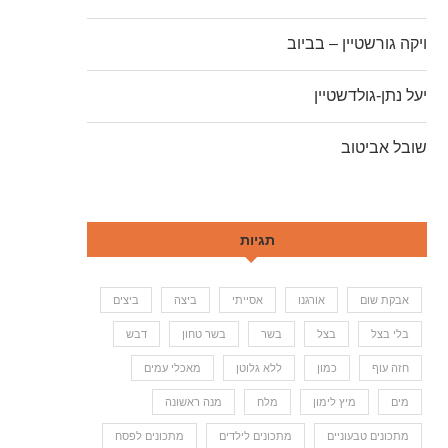
ויקה גורשטיין – בביוב
יעל נתן-גולדשטיין
שובל אביטוב
תגיות
אבקת שום
אורגנו
אסייתי
ביצה
ביצים
בלי בצל
בצל
בשר
בשר טחון
דבש
חזה עוף
כמון
ללא גלוטן
מאכלי עמים
מים
מיץ לימון
מלח
מנה ראשונה
מתכונים טבעוניים
מתכונים לילדים
מתכונים לפסח