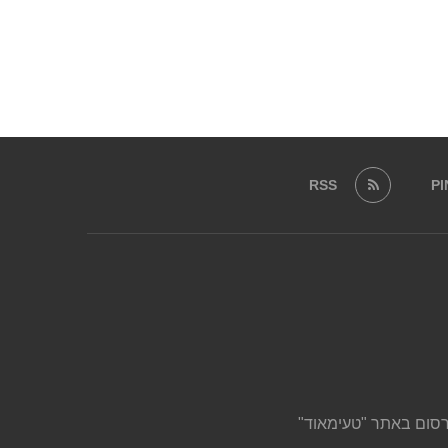
RSS
P
סום באתר "טעימאוד"