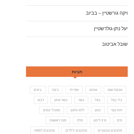
ויקה גורשטיין – בביוב
יעל נתן-גולדשטיין
שובל אביטוב
תגיות
אבקת שום
אורגנו
אסייתי
ביצה
ביצים
בלי בצל
בצל
בשר
בשר טחון
דבש
חזה עוף
כמון
ללא גלוטן
מאכלי עמים
מים
מיץ לימון
מלח
מנה ראשונה
מתכונים טבעוניים
מתכונים לילדים
מתכונים לפסח