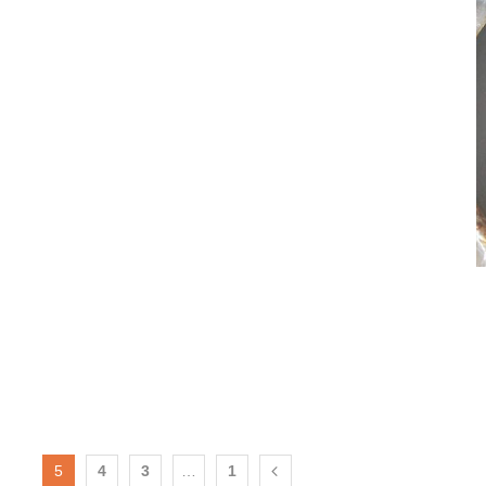
5
4
3
…
1