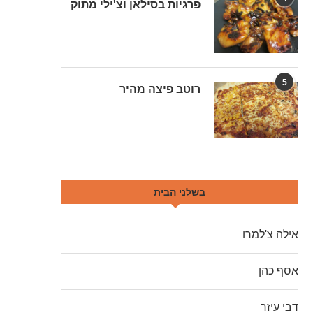
פרגיות בסילאן וצ'ילי מתוק
5
רוטב פיצה מהיר
בשלני הבית
אילה צ'למרו
אסף כהן
דבי עיזר