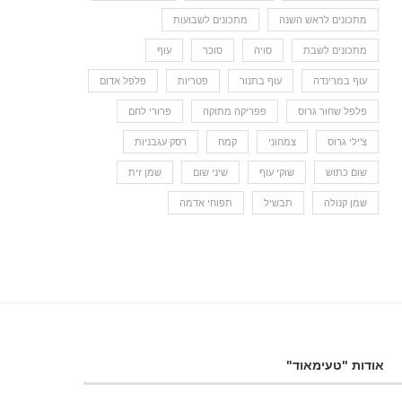
מתכונים לראש השנה
מתכונים לשבועות
מתכונים לשבת
סויה
סוכר
עוף
עוף במרינדה
עוף בתנור
פטריות
פלפל אדום
פלפל שחור גרוס
פפריקה מתוקה
פרורי לחם
צ'ילי גרוס
צמחוני
קמח
רסק עגבניות
שום כתוש
שוקי עוף
שיני שום
שמן זית
שמן קנולה
תבשיל
תפוחי אדמה
אודות "טעימאוד"