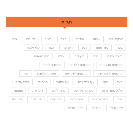
תגיות
אבקת שום
אורגנו
אסייתי
ביצה
ביצים
בלי בצל
בצל
בשר
בשר טחון
דבש
חזה עוף
כמון
ללא גלוטן
מאכלי עמים
מים
מיץ לימון
מלח
מנה ראשונה
מתכונים טבעוניים
מתכונים לילדים
מתכונים לפסח
מתכונים לראש השנה
מתכונים לשבועות
מתכונים לשבת
סויה
סוכר
עוף
עוף במרינדה
עוף בתנור
פטריות
פלפל אדום
פלפל שחור גרוס
פפריקה מתוקה
פרורי לחם
צ'ילי גרוס
צמחוני
קמח
רסק עגבניות
שום כתוש
שוקי עוף
שיני שום
שמן זית
שמן קנולה
תבשיל
תפוחי אדמה