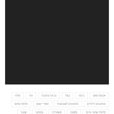
אבקת שום
ביצה
בצל
גבינה צהובה
גזר
מלח
מתכונים לילדים
מתכונים לשבועות
ספריי שמן
פלפל אדום
פלפל שחור גרוס
פסטה
פשטידה
צמחוני
קוטג'