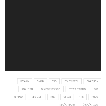
אבקת שום
גבינה צהובה
חלב
חמאה
מוצרלה
מים
מתכונים לילדים
מתכונים לשבועות
ספריי שמן
פסטה
צ'דר
צמחוני
קמח
רוטב פיצה
שמן זית
שמנת לבישול
תוספות לפיצה