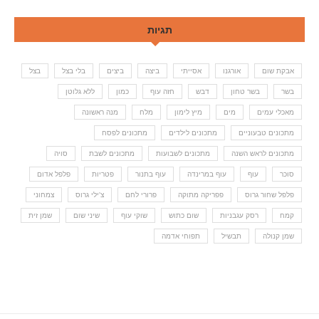
תגיות
אבקת שום
אורגנו
אסייתי
ביצה
ביצים
בלי בצל
בצל
בשר
בשר טחון
דבש
חזה עוף
כמון
ללא גלוטן
מאכלי עמים
מים
מיץ לימון
מלח
מנה ראשונה
מתכונים טבעוניים
מתכונים לילדים
מתכונים לפסח
מתכונים לראש השנה
מתכונים לשבועות
מתכונים לשבת
סויה
סוכר
עוף
עוף במרינדה
עוף בתנור
פטריות
פלפל אדום
פלפל שחור גרוס
פפריקה מתוקה
פרורי לחם
צ'ילי גרוס
צמחוני
קמח
רסק עגבניות
שום כתוש
שוקי עוף
שיני שום
שמן זית
שמן קנולה
תבשיל
תפוחי אדמה