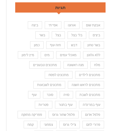
תגיות
אבקת שום
אורגנו
אסייתי
ביצה
ביצים
בלי בצל
בצל
בשר
בשר טחון
דבש
חזה עוף
כמון
ללא גלוטן
מאכלי עמים
מים
מיץ לימון
מלח
מנה ראשונה
מתכונים טבעוניים
מתכונים לילדים
מתכונים לפסח
מתכונים לראש השנה
מתכונים לשבועות
מתכונים לשבת
סויה
סוכר
עוף
עוף במרינדה
עוף בתנור
פטריות
פלפל אדום
פלפל שחור גרוס
פפריקה מתוקה
פרורי לחם
צ'ילי גרוס
צמחוני
קמח