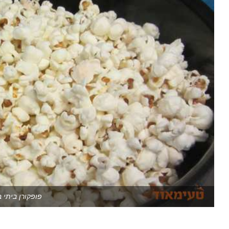
פופקורן ביתי ב