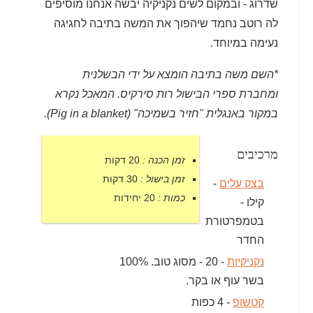
שדרוג - ובמקום לשים נקניקיה יבשה אנחנו מוסיפים
לה רוטב נחמד שיהפוך את המשה בתיבה לחגיגה
נעימה במיוחד.
*השם משה בתיבה הומצא על ידי הבשלנית
ומחברת ספרי הבישול רות סירקיס. המאכל נקרא
במקור באנגלית "חזיר בשמיכה" (Pig in a blanket).
מרכיבים
זמן הכנה :
20 דקות
זמן בישול :
30 דקות
בצק עלים
-
כמות :
20 יחידות
קילו -
בטמפרטורת
החדר
נקניקיות
- 20 - מסוג טוב. 100%
בשר עוף או בקר.
קטשופ
- 4 כפות