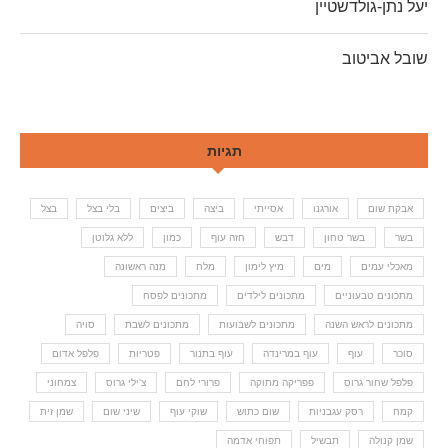
יעל נתן-גולדשטיין
שובל אביטוב
תגיות
אבקת שום
אורגנו
אסייתי
ביצה
ביצים
בלי בצל
בצל
בשר
בשר טחון
דבש
חזה עוף
כמון
ללא גלוטן
מאכלי עמים
מים
מיץ לימון
מלח
מנה ראשונה
מתכונים טבעוניים
מתכונים לילדים
מתכונים לפסח
מתכונים לראש השנה
מתכונים לשבועות
מתכונים לשבת
סויה
סוכר
עוף
עוף במרינדה
עוף בתנור
פטריות
פלפל אדום
פלפל שחור גרוס
פפריקה מתוקה
פרורי לחם
צ'ילי גרוס
צמחוני
קמח
רסק עגבניות
שום כתוש
שוקי עוף
שיני שום
שמן זית
שמן קנולה
תבשיל
תפוחי אדמה