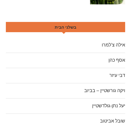
בשלני הבית
אילה צ'למרו
אסף כהן
דבי עיזר
ויקה גורשטיין – בביוב
יעל נתן-גולדשטיין
שובל אביטוב