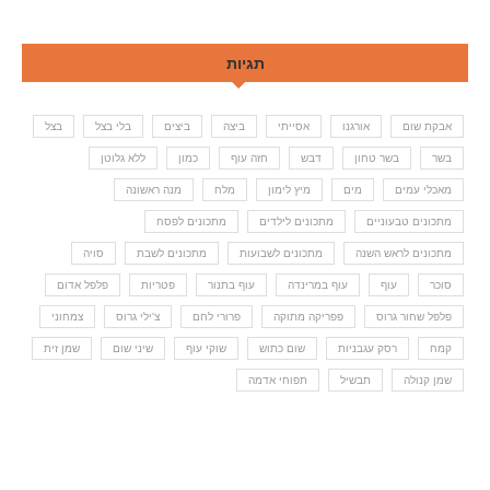
תגיות
אבקת שום
אורגנו
אסייתי
ביצה
ביצים
בלי בצל
בצל
בשר
בשר טחון
דבש
חזה עוף
כמון
ללא גלוטן
מאכלי עמים
מים
מיץ לימון
מלח
מנה ראשונה
מתכונים טבעוניים
מתכונים לילדים
מתכונים לפסח
מתכונים לראש השנה
מתכונים לשבועות
מתכונים לשבת
סויה
סוכר
עוף
עוף במרינדה
עוף בתנור
פטריות
פלפל אדום
פלפל שחור גרוס
פפריקה מתוקה
פרורי לחם
צ'ילי גרוס
צמחוני
קמח
רסק עגבניות
שום כתוש
שוקי עוף
שיני שום
שמן זית
שמן קנולה
תבשיל
תפוחי אדמה