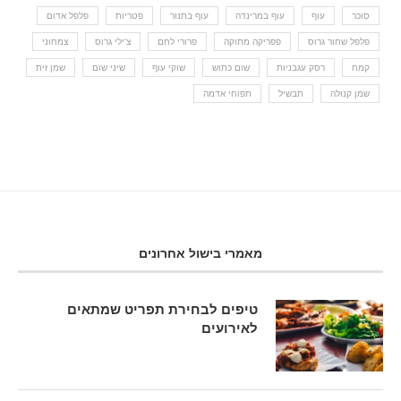
סוכר
עוף
עוף במרינדה
עוף בתנור
פטריות
פלפל אדום
פלפל שחור גרוס
פפריקה מתוקה
פרורי לחם
צ'ילי גרוס
צמחוני
קמח
רסק עגבניות
שום כתוש
שוקי עוף
שיני שום
שמן זית
שמן קנולה
תבשיל
תפוחי אדמה
מאמרי בישול אחרונים
טיפים לבחירת תפריט שמתאים
לאירועים