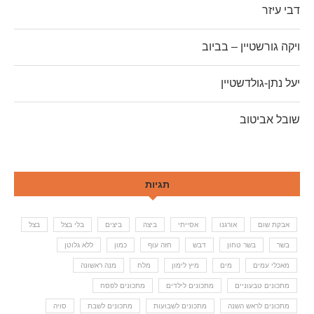
דבי עיזר
ויקה גורשטיין – בביוב
יעל נתן-גולדשטיין
שובל אביטוב
תגיות
אבקת שום
אורגנו
אסייתי
ביצה
ביצים
בלי בצל
בצל
בשר
בשר טחון
דבש
חזה עוף
כמון
ללא גלוטן
מאכלי עמים
מים
מיץ לימון
מלח
מנה ראשונה
מתכונים טבעוניים
מתכונים לילדים
מתכונים לפסח
מתכונים לראש השנה
מתכונים לשבועות
מתכונים לשבת
סויה