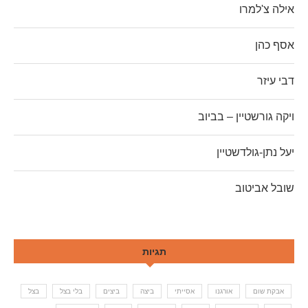
אילה צ'למרו
אסף כהן
דבי עיזר
ויקה גורשטיין – בביוב
יעל נתן-גולדשטיין
שובל אביטוב
תגיות
אבקת שום
אורגנו
אסייתי
ביצה
ביצים
בלי בצל
בצל