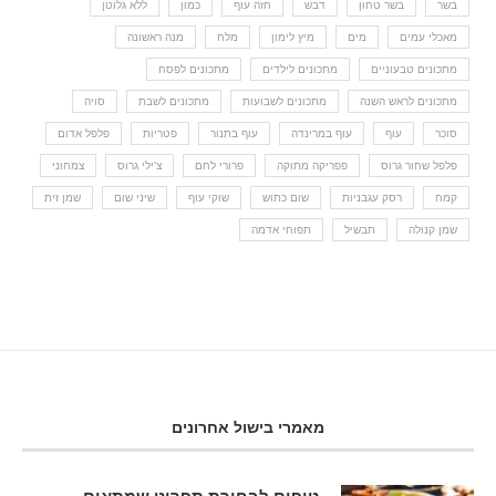
בשר
בשר טחון
דבש
חזה עוף
כמון
ללא גלוטן
מאכלי עמים
מים
מיץ לימון
מלח
מנה ראשונה
מתכונים טבעוניים
מתכונים לילדים
מתכונים לפסח
מתכונים לראש השנה
מתכונים לשבועות
מתכונים לשבת
סויה
סוכר
עוף
עוף במרינדה
עוף בתנור
פטריות
פלפל אדום
פלפל שחור גרוס
פפריקה מתוקה
פרורי לחם
צ'ילי גרוס
צמחוני
קמח
רסק עגבניות
שום כתוש
שוקי עוף
שיני שום
שמן זית
שמן קנולה
תבשיל
תפוחי אדמה
מאמרי בישול אחרונים