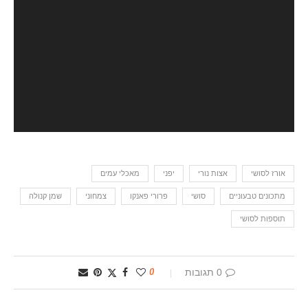
אורז לסושי
אצות נורי
יפני
מאכלי עמים
מתכונים טבעוניים
סושי
פרורי פאנקו
צמחוני
שמן קנולה
תוספות לסושי
0 תגובות
0