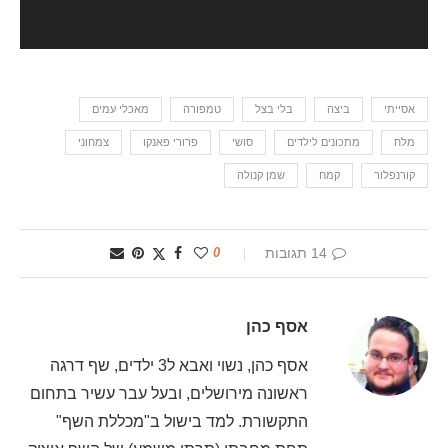
אסייתי
ביצה
בלי בצל
טמפורה
מאכלי עמים
מלח
מתכונים לילדים
סושי
פרורי פאנקו
צמחוני
קורנפלור
קמח
שמן קנולה
14 תגובות
0
אסף כהן
אסף כהן, נשוי ואבא ל3 ילדים, שף דרגה
ראשונה מירושלים, ובעל עבר עשיר בתחום
התקשורת. למד בישול ב"מכללת השף"