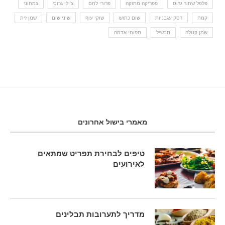
פלפל שחור גרוס
פפריקה מתוקה
פרורי לחם
צ'ילי גרוס
צמחוני
קמח
רסק עגבניות
שום כתוש
שוקי עוף
שיני שום
שמן זית
שמן קנולה
תבשיל
תפוחי אדמה
מאמרי בישול אחרונים
טיפים לבחירת תפריט שמתאים
לאירועים
מדריך לתערובות תבלינים