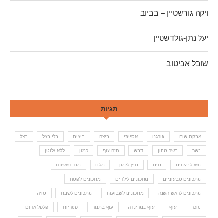
ויקה גורשטיין – בביוב
יעל נתן-גולדשטיין
שובל אביטוב
תגיות
אבקת שום
אורגנו
אסייתי
ביצה
ביצים
בלי בצל
בצל
בשר
בשר טחון
דבש
חזה עוף
כמון
ללא גלוטן
מאכלי עמים
מים
מיץ לימון
מלח
מנה ראשונה
מתכונים טבעוניים
מתכונים לילדים
מתכונים לפסח
מתכונים לראש השנה
מתכונים לשבועות
מתכונים לשבת
סויה
סוכר
עוף
עוף במרינדה
עוף בתנור
פטריות
פלפל אדום