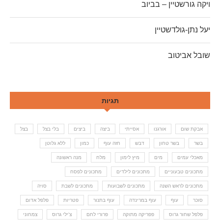
ויקה גורשטיין – בביוב
יעל נתן-גולדשטיין
שובל אביטוב
תגיות
אבקת שום
אורגנו
אסייתי
ביצה
ביצים
בלי בצל
בצל
בשר
בשר טחון
דבש
חזה עוף
כמון
ללא גלוטן
מאכלי עמים
מים
מיץ לימון
מלח
מנה ראשונה
מתכונים טבעוניים
מתכונים לילדים
מתכונים לפסח
מתכונים לראש השנה
מתכונים לשבועות
מתכונים לשבת
סויה
סוכר
עוף
עוף במרינדה
עוף בתנור
פטריות
פלפל אדום
פלפל שחור גרוס
פפריקה מתוקה
פרורי לחם
צ'ילי גרוס
צמחוני