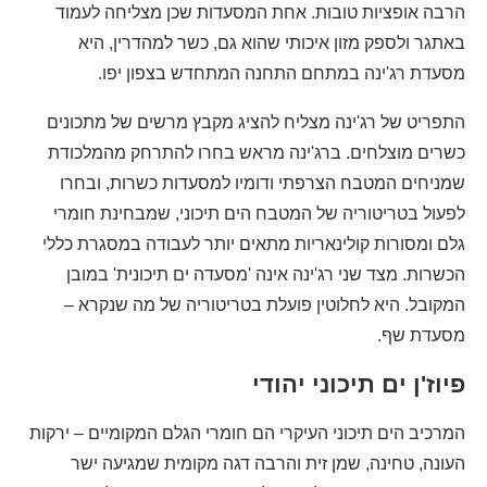
הרבה אופציות טובות. אחת המסעדות שכן מצליחה לעמוד
באתגר ולספק מזון איכותי שהוא גם, כשר למהדרין, היא
מסעדת רג'ינה במתחם התחנה המתחדש בצפון יפו.
התפריט של רג'ינה מצליח להציג מקבץ מרשים של מתכונים
כשרים מוצלחים. ברג'ינה מראש בחרו להתרחק מהמלכודת
שמניחים המטבח הצרפתי ודומיו למסעדות כשרות, ובחרו
לפעול בטריטוריה של המטבח הים תיכוני, שמבחינת חומרי
גלם ומסורות קולינאריות מתאים יותר לעבודה במסגרת כללי
הכשרות. מצד שני רג'ינה אינה 'מסעדה ים תיכונית' במובן
המקובל. היא לחלוטין פועלת בטריטוריה של מה שנקרא –
מסעדת שף.
פיוז'ן ים תיכוני יהודי
המרכיב הים תיכוני העיקרי הם חומרי הגלם המקומיים – ירקות
העונה, טחינה, שמן זית והרבה דגה מקומית שמגיעה ישר