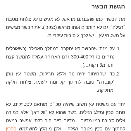
הגשת הבשר
את הבשר, כמו שהבנתם מראש, לא מגישים על צלחת מטבח
"רגילה" וגם לא חותכים אותו מראש (כמובן). את הבשר מגישים
על משטחי עץ – יש לכך 2 סיבות עיקריות.
על מנת שהבשר לא יתקרר במהלך האכילה (כשאוכלים
נתחים בגודל 300-400 גרם הארוחה עלולה להמשך קצת
יותר מ3 דקות…).
כדי שהחיתוך יהיה נוח וללא חריקות. משטח עץ נותן
"קונטרה" טובה לחיתוך קל ונוח לעומת צלחת חלקה
ומחליקה.
יחד עם משטח עץ חשוב שיהיה סכו"ם מותאם לסטייקים. לא
סתם סכין ומזלג רגילים. בשר שהוא לא "וול דאן" אלא במידה
צליה סבירה כמו מדיום – מדיום רייר יהיה בלתי אפשרי כמעט
לחתוך עם סכין מטבח רגילה – ולכן מומלץ להשתמש
בסכין