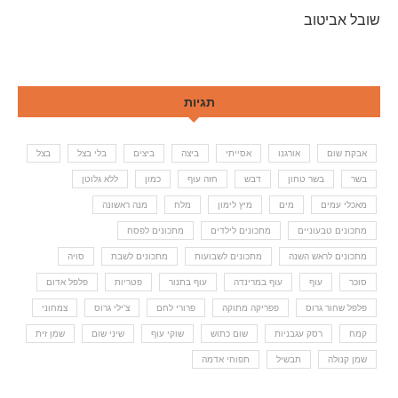
שובל אביטוב
תגיות
אבקת שום
אורגנו
אסייתי
ביצה
ביצים
בלי בצל
בצל
בשר
בשר טחון
דבש
חזה עוף
כמון
ללא גלוטן
מאכלי עמים
מים
מיץ לימון
מלח
מנה ראשונה
מתכונים טבעוניים
מתכונים לילדים
מתכונים לפסח
מתכונים לראש השנה
מתכונים לשבועות
מתכונים לשבת
סויה
סוכר
עוף
עוף במרינדה
עוף בתנור
פטריות
פלפל אדום
פלפל שחור גרוס
פפריקה מתוקה
פרורי לחם
צ'ילי גרוס
צמחוני
קמח
רסק עגבניות
שום כתוש
שוקי עוף
שיני שום
שמן זית
שמן קנולה
תבשיל
תפוחי אדמה