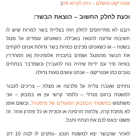
אנטריקוט מושלם – ניתן לקרוא פה
).
וכעת לחלק החשוב – הוצאת הבשר:
רובנו לא מתייחסים לחלק הזה בצליית בשר למרות שיש לו
חשיבות עליונה להנאה באכילה. כשאנחנו עומדים על מנגל
בשטח – או כשאנחנו מכינים כמויות בשר גדולות אנחנו לוקחים
את הבשר מהמנגל ושמים בתבנית אלומיניות (או המהדרין
באיזה סיר עם ידיות שיהיה נוח להעביר) וכשמדבר בנתחים
טובים כמו אנטריקוט – אנחנו עושים טעות גדולה.
נתחים שעברו צלייה על פלנ'צה או מצלה – צריכים לעבור
למשטח בחום נטרלי – כלומר קרשי עץ או במבוק – אני
משתמש
במשטחי הבמבוק המעולים של מיסטרל
. ובשום אופן
לא מתכת קרה, צלחות חרסינה או זכוכית או כל פתרון אחר. זה
פשוט יבאס לכם את הנתח וחבל.
לאחר שהבשר יצא למשטח הנכון –נותנים לו לנוח 10 דק'